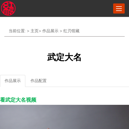
菜
单
当前位置: >
主页
>
作品展示
>
红刃馆藏
武定大名
作品展示
作品配置
看武定大名视频