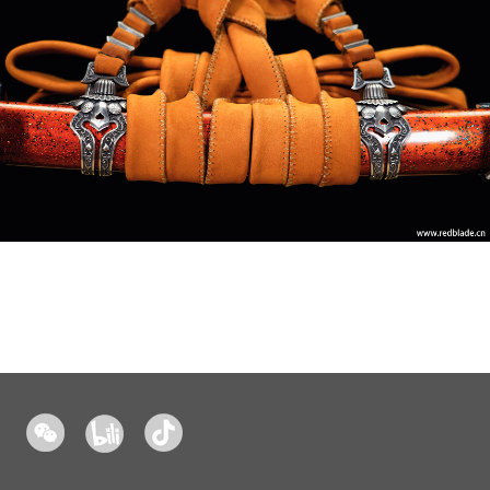
红
bilibili
抖
刃
音
肇
造