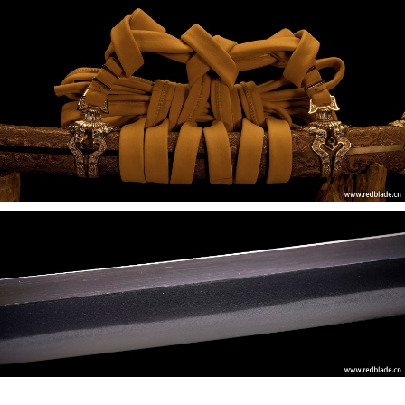
红
bilibili
抖
刃
音
肇