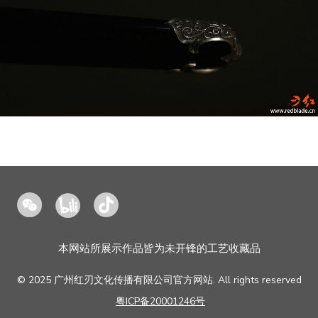
红
bilibili
抖
刃
音
肇
造
本网站所展示作品皆为未开锋的工艺收藏品
© 2025 广州红刃文化传播有限公司官方网站. All rights reserved
粤ICP备20001246号