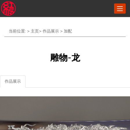
菜
单
当前位置: >
主页
>
作品展示
>
加配
雕物-龙
作品展示