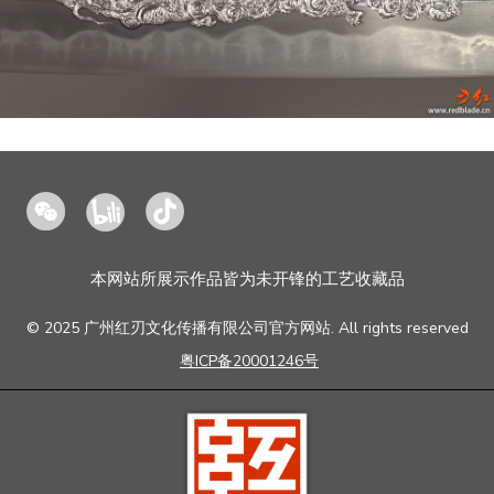
红
bilibili
抖
刃
音
肇
造
本网站所展示作品皆为未开锋的工艺收藏品
© 2025 广州红刃文化传播有限公司官方网站. All rights reserved
粤ICP备20001246号