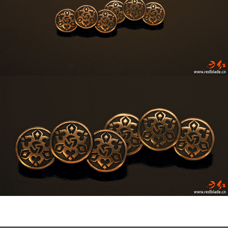
红
bilibili
抖
刃
音
肇
造