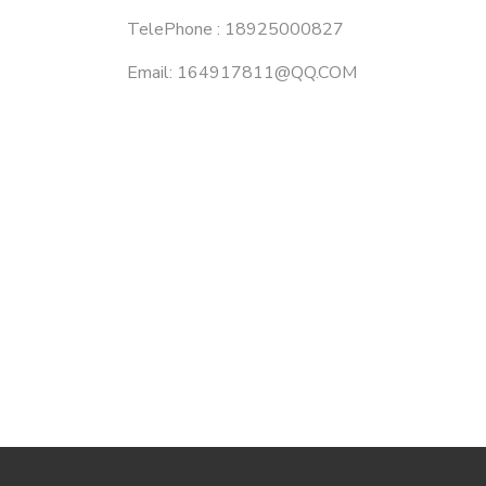
TelePhone : 18925000827
Email: 164917811@QQ.COM
红
bilibili
抖
刃
音
肇
造